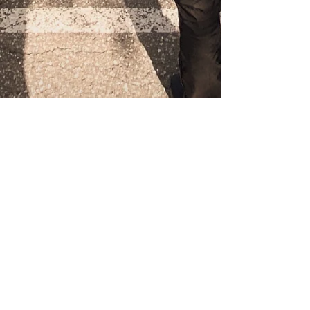
Abonniere unseren
Newsletter um immer auf
dem Laufenden zu
bleiben.
Nie wieder etwas
verpassen.